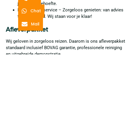
jouw slaapbehoefte.
Persoonlijke service – Zorgeloos genieten: van advies
Chat
tot onderhoud. Wij staan voor je klaar!
Mail
Afleverpakket
Wij geloven in zorgeloos reizen. Daarom is ons afleverpakket
standaard inclusief BOVAG garantie, professionele reiniging
en uitgebreide demonstratie.
De vraagprijs is inclusief ons standaard afleverpakket, dat
bestaat uit:
Algemene controle
APK (minimaal 6 maanden geldig)
12 maanden
BOVAG Garantie
Uitgebreide demonstratie bij aflevering
Professionele reiniging van interieur en exterieur
Nieuwe matrassen en toiletset
Extra service? Naast het standaardpakket kun je ook kiezen