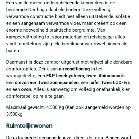
Een van de meest onderscheidende kenmerken is de
beroemde Carthago dubbele bodem. Deze volledig
verwarmde constructie biedt niet alleen uitstekende isolatie
en een aangenaam verwarmde vloer, maar creëert ook een
enorme hoeveelheid praktische bergruimte. Van
kampeeruitrusting tot sportmateriaal en reisbagage: alles
vindt moeiteloos zijn plek, bereikbaar van zowel binnen als
buiten.
Daarnaast is deze camper uitgerust met vrijwel alle denkbare
comfortopties. Denk aan
airconditioning
in het
woongedeelte, een
E&P levelsysteem
,
twee lithiumaccu’s
,
een
omvormer
,
twee zonnepanelen
, een
luifel
,
twee LCD-tv’s
en een
oven
. Alles is aanwezig om volledig onafhankelijk én
comfortabel op reis te gaan.
Maximaal gewicht: 4.500 Kg (Kan ook aangemeld worden op
3.500kg
Ruimtelijk wonen
De extra brede toegangsdeur zet direct de toon. Binnen word