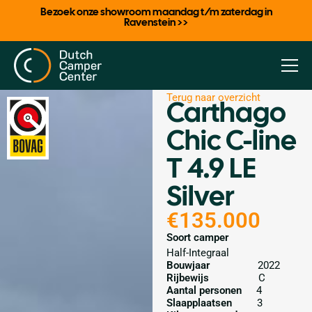
Bezoek onze showroom maandag t/m zaterdag in
Ravenstein >>
Terug naar overzicht
Carthago
Chic C-line
T 4.9 LE
Silver
€135.000
Soort camper
Half-Integraal
Bouwjaar
2022
Rijbewijs
C
Aantal personen
4
Slaapplaatsen
3