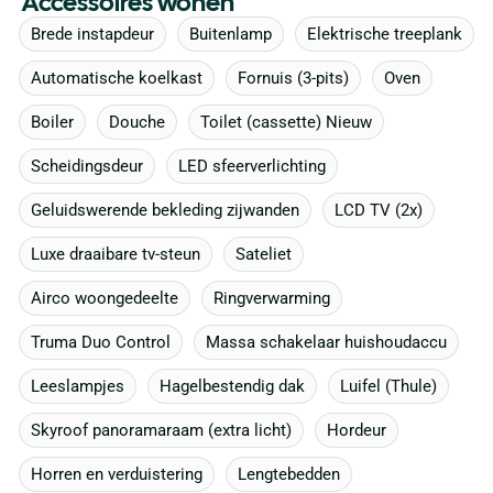
Accessoires wonen
Brede instapdeur
Buitenlamp
Elektrische treeplank
Automatische koelkast
Fornuis (3-pits)
Oven
Boiler
Douche
Toilet (cassette) Nieuw
Scheidingsdeur
LED sfeerverlichting
Geluidswerende bekleding zijwanden
LCD TV (2x)
Luxe draaibare tv-steun
Sateliet
Airco woongedeelte
Ringverwarming
Truma Duo Control
Massa schakelaar huishoudaccu
Leeslampjes
Hagelbestendig dak
Luifel (Thule)
Skyroof panoramaraam (extra licht)
Hordeur
Horren en verduistering
Lengtebedden