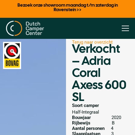
Bezoek onze showroom maandag t/m zaterdag in
Ravenstein >>
Terug naar overzicht
Verkocht
– Adria
Coral
Axess 600
SL
Soort camper
Half-Integraal
Bouwjaar
2020
Rijbewijs
B
Aantal personen
4
Slaapplaatsen
3