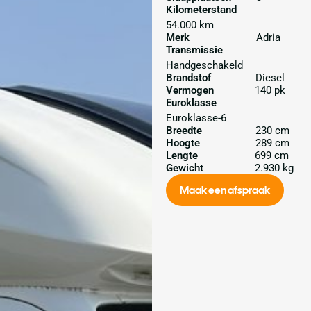
Kilometerstand
54.000 km
Merk
Adria
Transmissie
Handgeschakeld
Brandstof
Diesel
Vermogen
140 pk
Euroklasse
Euroklasse-6
Breedte
230 cm
Hoogte
289 cm
Lengte
699 cm
Gewicht
2.930 kg
Maak een afspraak