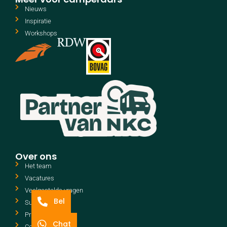
Nieuws
Inspiratie
Workshops
Over ons
Het team
Vacatures
Veelgestelde vragen
Bel
Support
Privacyverklaring
Chat
Cookiebeleid (EU)