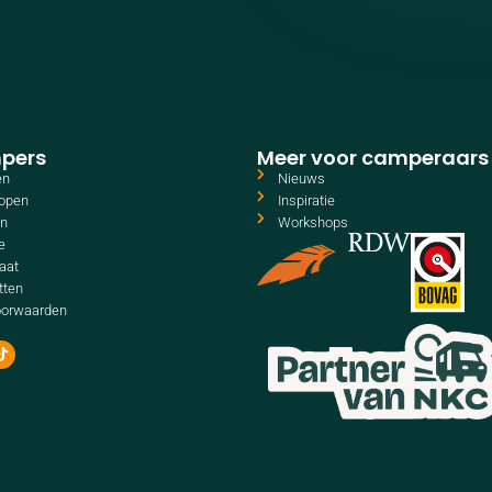
pers
Meer voor camperaars
en
Nieuws
open
Inspiratie
en
Workshops
e
aat
tten
oorwaarden