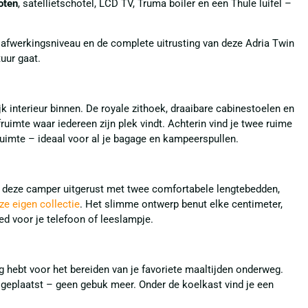
oten
, satellietschotel, LCD TV, Truma boiler en een Thule luifel –
 afwerkingsniveau en de complete uitrusting van deze Adria Twin
uur gaat.
jk interieur binnen. De royale zithoek, draaibare cabinestoelen en
ruimte waar iedereen zijn plek vindt. Achterin vind je twee ruime
uimte – ideaal voor al je bagage en kampeerspullen.
s deze camper uitgerust met twee comfortabele lengtebedden,
e eigen collectie
. Het slimme ontwerp benut elke centimeter,
d voor je telefoon of leeslampje.
g hebt voor het bereiden van je favoriete maaltijden onderweg.
 geplaatst – geen gebuk meer. Onder de koelkast vind je een