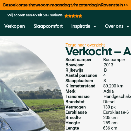
Bezoek onze showroom maandag t/m zaterdag in Ravenstein >>
Wij scoren een 4.9 uit 50+ reviews
Verkopen
Slaapcomfort
Inspiratie
Over ons
Terug naar overzicht
Verkocht – A
Soort camper
Buscamper
Bouwjaar
2013
Rijbewijs
B
Aantal personen
4
Slaapplaatsen
3
Kilometerstand
89.200 km
Merk
Adria
Transmissie
Handgeschak
Brandstof
Diesel
Vermogen
130 pk
Euroklasse
Euroklasse-6
Breedte
205 cm
Hoogte
259 cm
Lengte
636 cm