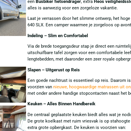
een
Busbiker fietsendrager
, extra
Heos veiligheidssl
alles is aanwezig voor een zorgeloze vakantie.
Laat je verrassen door het slimme ontwerp, het hoge
640 SLX. Een camper waarmee je zorgeloos op avont
Indeling – Slim en Comfortabel
Via de brede toegangsdeur stap je direct een ruimteli
uitschuifbare tafel zorgen voor een comfortabele leef
lengtebedden, met daaronder een zeer royale opbergr
Slapen – Uitgerust op Reis
Een goede nachtrust is essentieel op reis. Daarom i
voorzien van
nieuwe, hoogwaardige matrassen uit onz
met onder andere handige stopcontacten naast het be
Keuken – Alles Binnen Handbereik
De centraal geplaatste keuken biedt alles wat je nodi
De grote koelkast met ruim vriesvak is op stahoogte
extra grote opbergkast. De keuken is voorzien van: