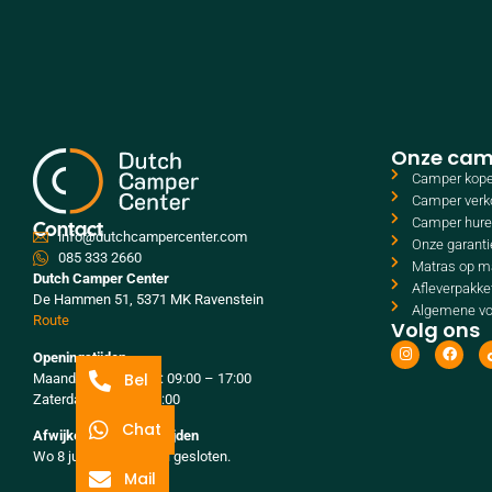
Onze cam
Camper kop
Camper verk
Camper hur
Contact
info@dutchcampercenter.com
Onze garanti
085 333 2660
Matras op m
Dutch Camper Center
Afleverpakke
De Hammen 51, 5371 MK Ravenstein
Algemene v
Route
Volg ons
Openingstijden
Bel
Maandag t/m vrijdag: 09:00 – 17:00
Zaterdag: 10:00 – 14:00
Chat
Afwijkende openingstijden
Wo 8 juli t/m Za 25 juli gesloten.
Mail