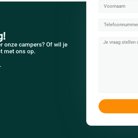
g!
r onze campers? Of wil je
ct met ons op.
.