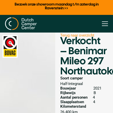
Bezoek onze showroom maandag t/m zaterdag in
Ravenstein >>
Terug naar overzicht
Verkocht
– Benimar
Mileo 297
Northauto
Soort camper
Half-Integraal
Bouwjaar
2021
Rijbewijs
B
Aantal personen
4
Slaapplaatsen
4
Kilometerstand
26.400 km