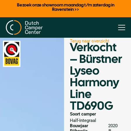
Bezoek onze showroom maandag t/m zaterdag in
Ravenstein >>
Terug naar overzicht
Verkocht
– Bürstner
Lyseo
Harmony
Line
TD690G
Soort camper
Half-Integraal
Bouwjaar
2020