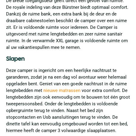
De brede toegangsdeur geeft direct een gevoel van ruimte.
De royale indeling van deze Bürstner biedt optimaal comfort.
Dankzij de ruime bank, een extra bank bij de deur en de
draaibare cabinestoelen beschikt de camper over een ruime
zit. Er is voldoende ruimte voor iedereen. De Camper is
uitgevoerd met ruime lengtebedden en zeer ruime sanitair
ruimte. In de verwarmde XXL garage is voldoende ruimte om
al uw vakantiespullen mee te nemen.
Slapen
Deze camper is ingericht om een heerlijke nachtrust te
garanderen, zodat je na een dag vol avontuur weer helemaal
opgeladen bent. Geniet van een goede nachtrust in de ruime
lengtebedden met
nieuwe matrassen
voor extra comfort. De
lengtebedden zijn ook eenvoudig om te bouwen tot één groot
tweepersoonsbed. Onder de lengtebedden is voldoende
opbergruimte terug te vinden. Naast het bed zijn
stopcontacten en Usb aansluitingen terug te vinden. De
dinette tafel kan eenvoudig omgebouwd worden tot een bed,
hiermee heeft de camper 3 volwaardige slaapplaatsen.