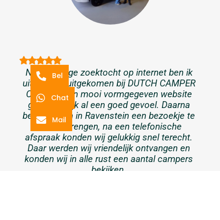
Na een lange zoektocht op internet ben ik
Bel
uiteindelijk uitgekomen bij DUTCH CAMPER
CENTER, hun mooi vormgegeven website
Chat
gaf me gelijk al een goed gevoel. Daarna
besloten om in Ravenstein een bezoekje te
Mail
komen brengen, na een telefonische
afspraak konden wij gelukkig snel terecht.
Daar werden wij vriendelijk ontvangen en
konden wij in alle rust een aantal campers
bekijken.
Ramon Bot