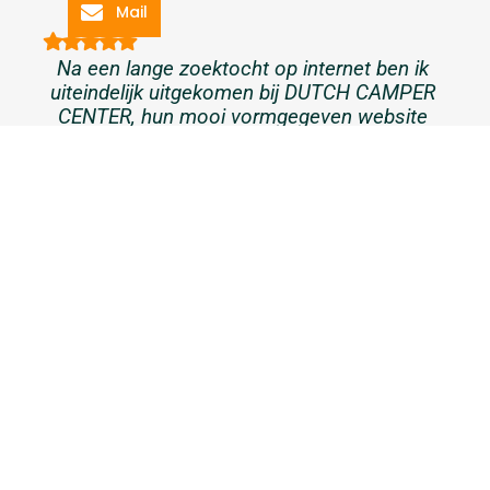
Mail
Na een lange zoektocht op internet ben ik
uiteindelijk uitgekomen bij DUTCH CAMPER
CENTER, hun mooi vormgegeven website
gaf me gelijk al een goed gevoel. Daarna
besloten om in Ravenstein een bezoekje te
komen brengen, na een telefonische
afspraak konden wij gelukkig snel terecht.
Daar werden wij vriendelijk ontvangen en
konden wij in alle rust een aantal campers
bekijken.
Ramon Bot