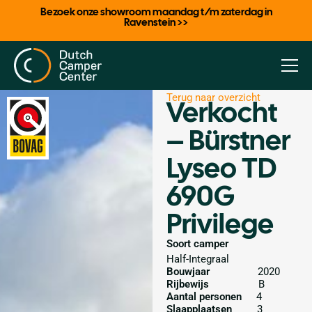
Bezoek onze showroom maandag t/m zaterdag in
Ravenstein >>
Terug naar overzicht
Verkocht
– Bürstner
Lyseo TD
690G
Privilege
Soort camper
Half-Integraal
Bouwjaar
2020
Rijbewijs
B
Aantal personen
4
Slaapplaatsen
3