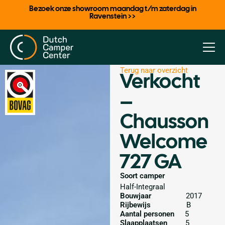
Bezoek onze showroom maandag t/m zaterdag in
Ravenstein >>
Terug naar overzicht
Verkocht
–
Chausson
Welcome
727 GA
Soort camper
Half-Integraal
Bouwjaar
2017
Rijbewijs
B
Aantal personen
5
Slaapplaatsen
5