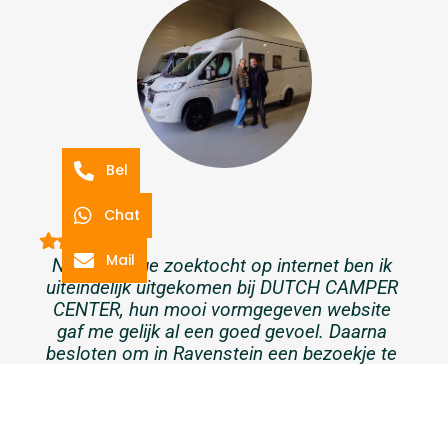
Bel
Chat
Mail
Na een lange zoektocht op internet ben ik
uiteindelijk uitgekomen bij DUTCH CAMPER
CENTER, hun mooi vormgegeven website
gaf me gelijk al een goed gevoel. Daarna
besloten om in Ravenstein een bezoekje te
komen brengen, na een telefonische
afspraak konden wij gelukkig snel terecht.
Daar werden wij vriendelijk ontvangen en
konden wij in alle rust een aantal campers