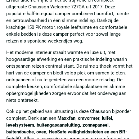
Ervaar ultieme vrijheid met de stijlvolle en compleet
uitgeruste Chausson Welcome 727GA uit 2017. Deze
populaire half-integraal camper combineert comfort, ruimte
en betrouwbaarheid in één slimme indeling. Dankzij de
krachtige 150 PK motor, royale leefruimte en comfortabele
enkele bedden is deze camper perfect voor zowel lange
reizen als spontane weekendjes weg.
Het moderne interieur straalt warmte en luxe uit, met
hoogwaardige afwerking en een praktische indeling waarin
ontspannen reizen centraal staat. De ruime zithoek vormt het
hart van de camper en biedt volop plek om samen te eten,
ontspannen of na te genieten van een mooie reisdag. De
complete keuken, comfortabele slaapplaatsen en slimme
opbergmogelijkheden zorgen ervoor dat het onderweg aan
niets ontbreekt.
Ook op het gebied van uitrusting is deze Chausson bijzonder
compleet. Denk aan een
Maxxfan, omvormer, luifel,
levelsysteem, buitengasaansluiting, zonnepaneel,
buitendouche, oven, HeoSafe veiligheidssloten en een BR-
fietslift
. Alles is aanwezig om zorgeloos en comfortabel op