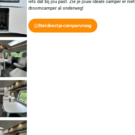
iets dat bij jou past. Zie je jouw ideale camper er n
droomcamper al onderweg!
Stel direct je campervraag