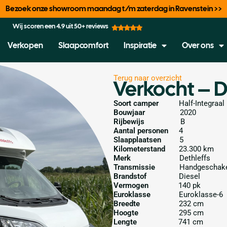
Bezoek onze showroom maandag t/m zaterdag in Ravenstein >>
Wij scoren een 4.9 uit 50+ reviews
Verkopen
Slaapcomfort
Inspiratie
Over ons
Terug naar overzicht
Verkocht – D
Soort camper
Half-Integraal
Bouwjaar
2020
Rijbewijs
B
Aantal personen
4
Slaapplaatsen
5
Kilometerstand
23.300 km
Merk
Dethleffs
Transmissie
Handgeschak
Brandstof
Diesel
Vermogen
140 pk
Euroklasse
Euroklasse-6
Breedte
232 cm
Hoogte
295 cm
Lengte
741 cm