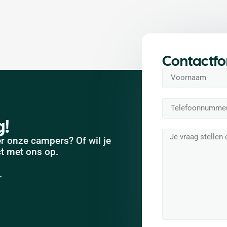
Contactfo
g!
r onze campers? Of wil je
ct met ons op.
.