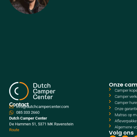
Onze cam
Camper kop
Camper verk
Camper hur
Contact
info@dutchcampercenter.com
Onze garanti
085 333 2660
Matras op m
Dutch Camper Center
Afleverpakke
De Hammen 51, 5371 MK Ravenstein
Algemene v
Route
Volg ons