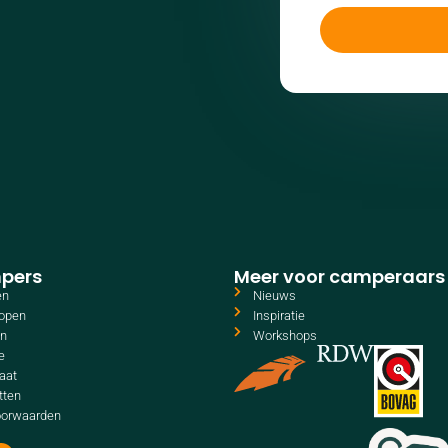
pers
Meer voor camperaars
en
Nieuws
open
Inspiratie
en
Workshops
e
aat
tten
oorwaarden