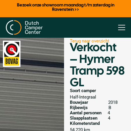
Bezoek onze showroom maandag t/m zaterdag in
Ravenstein >>
Terug naar overzicht
Verkocht
– Hymer
Tramp 598
GL
Soort camper
Half-Integraal
Bouwjaar
2018
Rijbewijs
B
Aantal personen
4
Slaapplaatsen
4
Kilometerstand
54.220 km