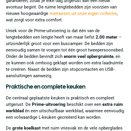
garanderen, zodat je elke dag uitgerust aan een nieuw
avontuur begint. De ruime lengtebedden zijn voorzien van
nieuwe hoogwaardige
matrassen uit onze eigen collectie
,
wat zorgt voor extra comfort.
Uniek voor de Prime-uitvoering is dat één van de
lengtebedden een lengte heeft van maar liefst
2.00 meter
–
uitzonderlijk groot voor een buscamper. De bedden zijn
eenvoudig samen te voegen tot één groot tweepersoonsbed.
Onder de bedden bevindt zich
enorm veel opbergruimte
, en
ze kunnen ook omhoog geklapt worden om extra laadruimte
te creëren. Naast de bedden zijn stopcontacten en USB-
aansluitingen aanwezig.
Praktische en complete keuken
De centraal geplaatste keuken is praktisch en compleet
uitgerust. De
Prime-uitvoering
beschikt over een
extra ruim
werkblad
én een uitschuifbaar werkblad, waarmee eenvoudig
een volwaardige L-keuken gecreëerd kan worden.
De
grote koelkast
met ruim vriesvak en de vele opberglades