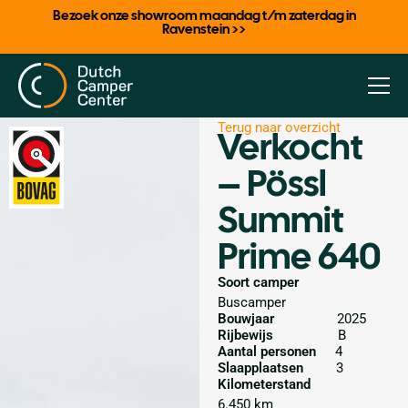
Bezoek onze showroom maandag t/m zaterdag in
Ravenstein >>
Terug naar overzicht
Verkocht
– Pössl
Summit
Prime 640
Soort camper
Buscamper
Bouwjaar
2025
Rijbewijs
B
Aantal personen
4
Slaapplaatsen
3
Kilometerstand
6.450 km