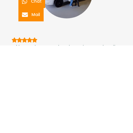
Chat
Mail
Na een lange zoektocht op internet ben ik
uiteindelijk uitgekomen bij DUTCH CAMPER
CENTER, hun mooi vormgegeven website
gaf me gelijk al een goed gevoel. Daarna
besloten om in Ravenstein een bezoekje te
komen brengen, na een telefonische
afspraak konden wij gelukkig snel terecht.
Daar werden wij vriendelijk ontvangen en
konden wij in alle rust een aantal campers
bekijken.
Ramon Bot