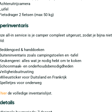
Achteruitrijcamera
Luifel
Fietsdrager 2 fietsen (max 50 kg)
erinventaris
ze all-in service is je camper compleet uitgerust, zodat je bijna nie
ld:
Beddengoed & handdoeken
Buiteninventaris zoals campingstoelen en -tafel
Keukengerei: alles wat je nodig hebt om te koken
Schoonmaak- en onderhoudsbenodigdheden
Veiligheidsuitrusting
Milieusticker voor Duitsland en Frankrijk
Spelletjes voor onderweg
k
hier
de volledige inventarislijst.
details