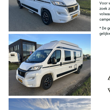
Voor 
zoek z
volwaa
camper
* De g
gelijk