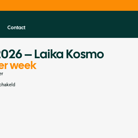
Contact
2026 – Laika Kosmo
er week
er
chakeld