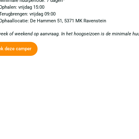
Minimale huurperiode: 7 dagen*
Ophalen: vrijdag 15:00
Terugbrengen: vrijdag 09:00
Ophaallocatie: De Hammen 51, 5371 MK Ravenstein
eek of weekend op aanvraag. I
n het hoogseizoen is de minimale hu
ek deze camper