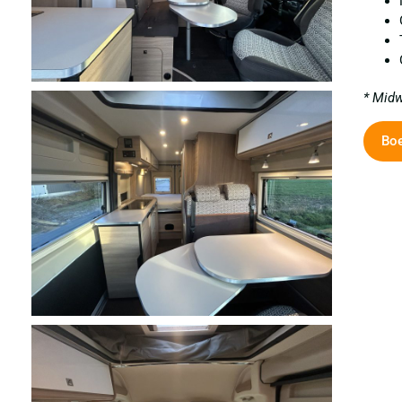
* Midw
Bo