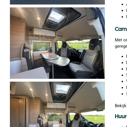
Camp
Met on
gerege
Bekij
Huur