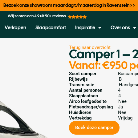
Bezoek onze showroom maandag t/m zaterdag in Ravenstein >>
Wij scoren een 4.9 uit 50+ reviews
Verkopen
Slaapcomfort
Inspiratie
Over ons
Terug naar overzicht
Camper 1 – 
Vanaf: €950 p
Soort camper
Buscamp
Rijbewijs
B
Transmissie
Handges
Aantal personen
4
Slaapplaatsen
4
Airco leefgedeelte
Nee
Fietsendrager/opslag
Ja
Huisdieren
Nee
Vertrekdag
Vrijdag
Boek deze camper