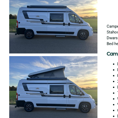
Camper
Stahoo
Dwarsb
Bed he
Camp