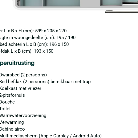
 L x B x H (cm): 599 x 205 x 270
gte in woongedeelte (cm): 195 / 190
ed achterin L x B (cm): 196 x 150
fdak L x B (cm): 193 x 150
eruitrusting
Dwarsbed (2 persoons)
Bed hefdak (2 persoons) bereikbaar met trap
Koelkast met vriezer
2-pitsfornuis
Douche
Toilet
Warmwatervoorziening
Verwarming
Cabine airco
Multimediascherm (Apple Carplay / Android Auto)