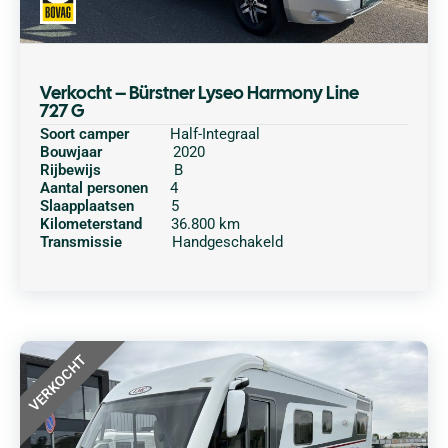
Verkocht – Bürstner Lyseo Harmony Line
727 G
Soort camper
Half-Integraal
Bouwjaar
2020
Rijbewijs
B
Aantal personen
4
Slaapplaatsen
5
Kilometerstand
36.800 km
Transmissie
Handgeschakeld
VERKOCHT