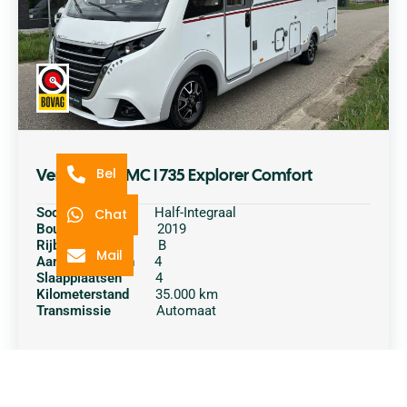
Verkocht – LMC I 735 Explorer Comfort
Bel
Soort camper
Half-Integraal
Chat
Bouwjaar
2019
Rijbewijs
B
Mail
Aantal personen
4
Slaapplaatsen
4
Kilometerstand
35.000 km
Transmissie
Automaat