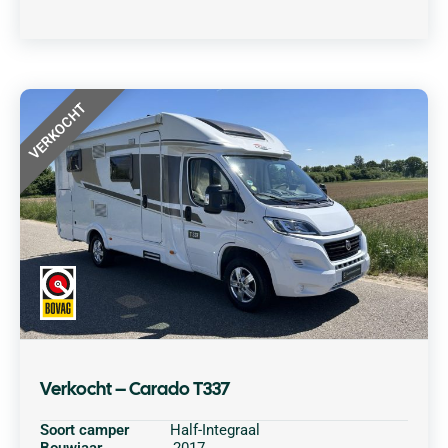
VERKOCHT
Verkocht – Carado T337
Soort camper
Half-Integraal
Bouwjaar
2017