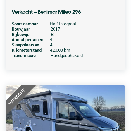
Verkocht – Benimar Mileo 296
Soort camper
Half-Integraal
Bouwjaar
2017
Rijbewijs
B
Aantal personen
4
Slaapplaatsen
4
Kilometerstand
42.000 km
Transmissie
Handgeschakeld
VERKOCHT