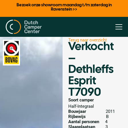
Bezoek onze showroom maandag t/m zaterdag in
Ravenstein >>
Terug naar overzicht
Verkocht
–
Dethleffs
Esprit
T7090
Soort camper
Half-Integraal
Bouwjaar
2011
Rijbewijs
B
Aantal personen
4
Slaapplaatsen
3